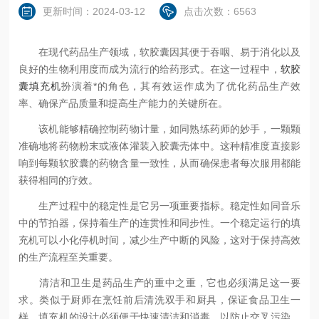
更新时间：2024-03-12
点击次数：6563
在现代药品生产领域，软胶囊因其便于吞咽、易于消化以及
良好的生物利用度而成为流行的给药形式。在这一过程中，
软胶
囊填充机
扮演着*的角色，其有效运作成为了优化药品生产效
率、确保产品质量和提高生产能力的关键所在。
该机能够精确控制药物计量，如同熟练药师的妙手，一颗颗
准确地将药物粉末或液体灌装入胶囊壳体中。这种精准度直接影
响到每颗软胶囊的药物含量一致性，从而确保患者每次服用都能
获得相同的疗效。
生产过程中的稳定性是它另一项重要指标。稳定性如同音乐
中的节拍器，保持着生产的连贯性和同步性。一个稳定运行的填
充机可以小化停机时间，减少生产中断的风险，这对于保持高效
的生产流程至关重要。
清洁和卫生是药品生产的重中之重，它也必须满足这一要
求。类似于厨师在烹饪前后清洗双手和厨具，保证食品卫生一
样，填充机的设计必须便于快速清洁和消毒，以防止交叉污染，