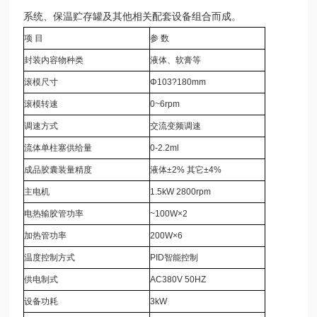
系统、保温贮存罐及其他相关配套设备组合而成。
项 目
参 数
封装内容物种类
液体、软膏等
滚模尺寸
Φ103?180mm
滚模转速
0~6rpm
调速方式
交流变频调速
流体单柱塞供给量
0-2.2ml
成品胶囊装量精度
液体±2% 其它±4%
主电机
1.5kW 2800rpm
电热输胶管功率
~100W×2
加热管功率
200W×6
温度控制方式
PID智能控制
供电制式
AC380V 50HZ
设备功耗
3kW