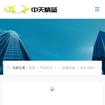
当前位置：
首页
/
产品中心
/ /
软胶丸机
/ JLR-180JLR系列软胶丸机 胶囊机