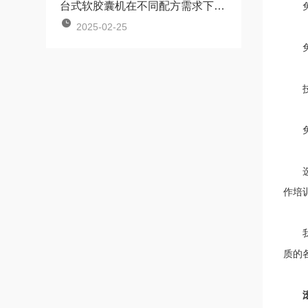
台式软胶囊机在不同配方需求下的适应性表现
免费
2025-02-25
免费
技术
免费
选购
作培
我们
质的