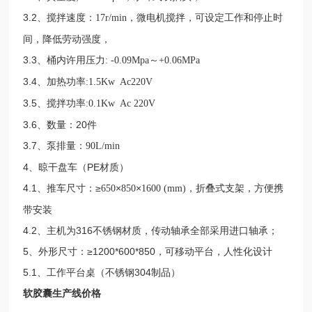
3.2、搅拌速度：
，微电机搅拌，可设定工作和停止时
17r/min
间，降低劳动强度，
3.3、桶内许用压力
～
: -0.09Mpa
+0.06MPa
3.4、加热功率
:1.5Kw Ac220V
3.5、搅拌功率
:0.1Kw Ac 220V
3.6、数量：
20
件
3.7、泵排量：
90L/min
4、晾干盘车（PE材质）
4.1、推车尺寸：≥
×
×
，折叠式支架，方便携
650
850
1600 (mm)
带安装
4.2、主机为
316
不锈钢材质，传动轴承全部采用进口轴承；
5、外形尺寸：≥
1200*600*850
，可移动平台，人性化设计
5.1、工作平台桌（不锈钢
304
制品）
软胶囊生产线价格