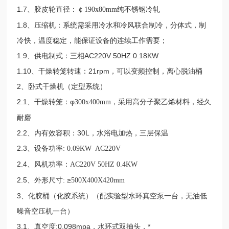
1.7、胶皮轮直径：￠
纯不锈钢冷轧
190x80mm
1.8、压缩机：系统需采用冷水和冷风联合制冷，分体式，制
冷快，温度稳定，能保证设备的连续工作需要；
1.9、供电制式：三相
AC220V 50HZ 0.18KW
1.10、干燥转笼转速：
21rpm
，可以变频控制，离心脱油桶
2、卧式干燥机（定型系统）
2.1、干燥转笼：φ
，采用高分子聚乙烯材料，经久
300x400mm
耐磨
2.2、内有效容积：
30L
，水浴电加热，三层保温
2.3、设备功率
: 0.09KW AC220V
2.4、风机功率：
AC220V 50HZ 0.4KW
2.5、外形尺寸
≥
:
500X400X420mm
3、化胶桶（化胶系统）（配实验型水环真空泵一台，无油低
噪音空压机一台）
3.1、真空度
;0.098mpa
，水环式双抽头，*