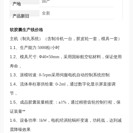
国产
产地
全新
产品新旧
软胶囊生产线价格
主机（制丸系统）（含制冷机一台，胶皮轮一套，模具一套）
1.1、生产能力
粒
小时
:5000
/
1.2、模具尺寸
Φ
×
，采用国标航空铝材料，保证使用
:
40
50mm
寿命，
1.3、滚模转速
采用伺服电机自动控制系统控制
: 0-5rpm
1.4、流体单柱塞供给量
，通过数字化显示屏直接调
: 0-2ml
节，
1.5、成品胶囊装量精度
：±
，通过精密齿轮控制行程，保
:
1%
证装量**
1.6、设备功率
，电机经涡轮蜗杆变速，功耗低，达到减
: 1kW
震降噪效果