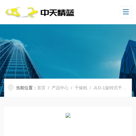
当前位置：
首页
/
产品中心
/
干燥机
/
JLD-1旋转式干燥机
/