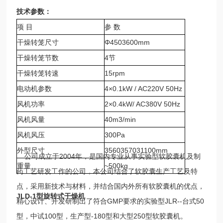
技术参数：
项 目
参 数
干燥转笼尺寸
Φ4503600mm
干燥转笼节数
4节
干燥转笼转速
15rpm
电动机参数
4×0.1kW / AC220V 50Hz
风机功率
2×0.4kW/ AC380V 50Hz
风机风量
40m3/min
风机风压
300Pa
外型尺寸
3560357031100mm
公司成立于2004年，是国内专业从事实验型软胶囊机及制
重量
~500kg
药工艺研发工作的公司，本公司结合了软胶囊生产工艺及特
点，采用新技术与材料，并结合国内外所有软胶囊机的优点，
JLD-1型旋转式干燥机
精心设计、开发研制出了符合GMP要求的实验型JLR--台式50
型，中试100型，生产型-180型和大型250型软胶囊机。